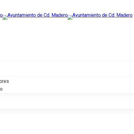
tores
do