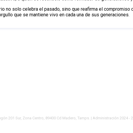
ario no solo celebra el pasado, sino que reafirma el compromiso 
 orgullo que se mantiene vivo en cada una de sus generaciones.
gón 201 Sur, Zona Centro, 89400 Cd Madero, Tamps. | Administración 2024 - 