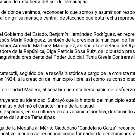
ación de esta tierra del sur de Tamaulipas.
r de dónde venimos, reconocer lo que somos y asumir con respon
al dirigir su mensaje central, destacando que esta fecha repres
del Gobierno del Estado, Benjamín Hernández Rodríguez, en repr
sús Marín Rodríguez, también de la presidenta municipal de Tamp
amira, Armando Martínez Manríquez, asistió el secretario del Ay
ora de la República, Olga Patricia Sosa Ruiz, del diputado pres
istrada presidenta del Poder Judicial, Tania Gisela Contreras L
atecutli, seguido de la reseña histórica a cargo de la cronista m
 en 1924, a la creación del municipio libre, así como su consolid
 de Ciudad Madero, al señalar que esta tierra nació del esfuerz
ruyendo su identidad. Subrayó que la historia del municipio est
ilias y definió el carácter firme de la ciudad.
 espacios, en su cultura y en su vocación turística, destacand
ente del sur de Tamaulipas.
ga de la Medalla al Mérito Ciudadano “Candelario Garza”, reconoc
ucativo, a quien se reconoció como formador de generaciones y