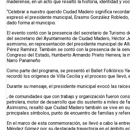
maderense, en un acto que resaltó la historia, identidad y voc
“Celebrar a nuestro querido Ciudad Madero significa recorda
expresó el presidente municipal, Erasmo González Robledo, 
dado forma al municipio.
El evento contó con la presencia del secretario de Turismo 
del secretario del Ayuntamiento de Ciudad Madero, Héctor Je
asimismo, en representación del presidente municipal de Alt
Pérez Ramírez. También se contó con la presencia de la senad
Congreso del Estado, Humberto Armando Prieto Herrera; la mag
Narro Panameño
Como parte del programa, se presentó el Ballet Folklórico Yac
recordó los orígenes de Villa Cecilia y el proceso que llevó,
Durante su mensaje, el presidente municipal evocó las raíces
, de comunidades que con trabajo y organización fueron const
petrolera, motor de desarrollo que dio sustento a miles de fam
Asimismo, resaltó que Ciudad Madero también se vive en sus
principales símbolos, punto de encuentro de familias y refer
En el marco de esta conmemoración, se llevó a cabo la entre
Méndez Gómez por su destacada trayectoria en el ámbito ed