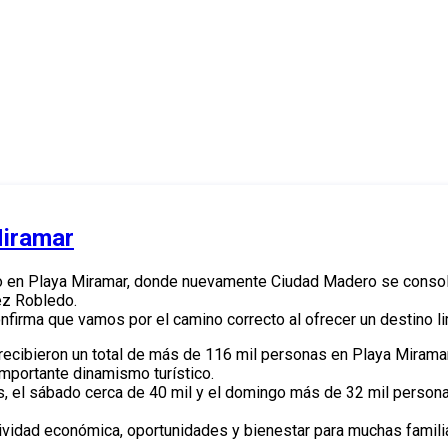
ulsada por el programa Mundial S
Miramar
rgo en Playa Miramar, donde nuevamente Ciudad Madero se consol
ez Robledo.
onfirma que vamos por el camino correcto al ofrecer un destino li
 recibieron un total de más de 116 mil personas en Playa Miramar
importante dinamismo turístico.
tes, el sábado cerca de 40 mil y el domingo más de 32 mil perso
tividad económica, oportunidades y bienestar para muchas famil