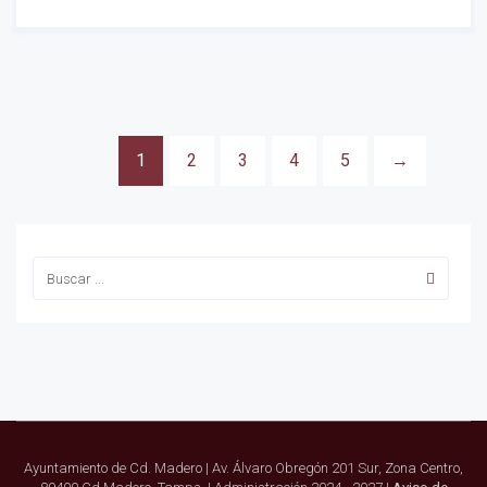
1
2
3
4
5
→
Ayuntamiento de Cd. Madero | Av. Álvaro Obregón 201 Sur, Zona Centro,