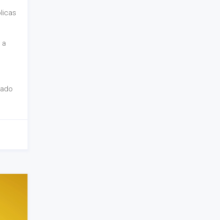
licas
 a
ñado