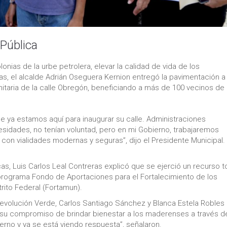
Pública
lonias de la urbe petrolera, elevar la calidad de vida de los
as, el alcalde Adrián Oseguera Kernion entregó la pavimentación 
anitaria de la calle Obregón, beneficiando a más de 100 vecinos de 
 ya estamos aquí para inaugurar su calle. Administraciones
esidades, no tenían voluntad, pero en mi Gobierno, trabajaremos
 con vialidades modernas y seguras”, dijo el Presidente Municipal.
as, Luis Carlos Leal Contreras explicó que se ejerció un recurso to
 programa Fondo de Aportaciones para el Fortalecimiento de los
rito Federal (Fortamun).
Revolución Verde, Carlos Santiago Sánchez y Blanca Estela Robles
n su compromiso de brindar bienestar a los maderenses a través d
no y ya se está viendo respuesta”, señalaron.