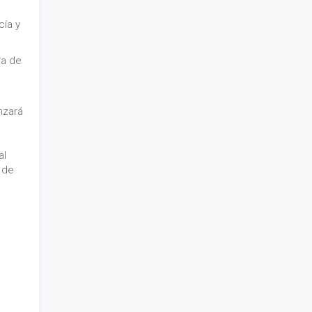
cía y
ra de
nzará
al
o de