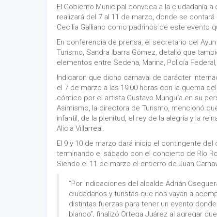
El Gobierno Municipal convoca a la ciudadanía a 
realizará del 7 al 11 de marzo, donde se contará 
Cecilia Galliano como padrinos de este evento 
En conferencia de prensa, el secretario del Ayu
Turismo, Sandra Ibarra Gómez, detalló que tambi
elementos entre Sedena, Marina, Policía Federal, 
Indicaron que dicho carnaval de carácter interna
el 7 de marzo a las 19:00 horas con la quema del
cómico por el artista Gustavo Munguía en su per
Asimismo, la directora de Turismo, mencionó que 
infantil, de la plenitud, el rey de la alegría y la
Alicia Villarreal.
El 9 y 10 de marzo dará inicio el contingente del
terminando el sábado con el concierto de Río R
Siendo el 11 de marzo el entierro de Juan Carnav
“Por indicaciones del alcalde Adrián Osegu
ciudadanos y turistas que nos vayan a acom
distintas fuerzas para tener un evento donde 
blanco”, finalizó Ortega Juárez al agregar qu