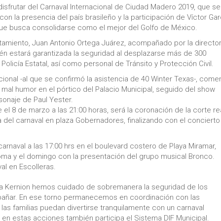
disfrutar del Carnaval Internacional de Ciudad Madero 2019, que se
con la presencia del país brasileño y la participación de Víctor Gar
que busca consolidarse como el mejor del Golfo de México.
ntamiento, Juan Antonio Ortega Juárez, acompañado por la directo
én estará garantizada la seguridad al desplazarse más de 300
Policía Estatal, así como personal de Tránsito y Protección Civil.
cional -al que se confirmó la asistencia de 40 Winter Texas-, come
 mal humor en el pórtico del Palacio Municipal, seguido del show
sonaje de Paul Yester.
el 8 de marzo a las 21:00 horas, será la coronación de la corte re
 reina del carnaval en plaza Gobernadores, finalizando con el conciert
 carnaval a las 17:00 hrs en el boulevard costero de Playa Miramar,
oma y el domingo con la presentación del grupo musical Bronco.
al en Escolleras.
era Kernion hemos cuidado de sobremanera la seguridad de los
pañar. En ese torno permanecemos en coordinación con las
las familias puedan divertirse tranquilamente con un carnaval
e en estas acciones también participa el Sistema DIF Municipal.