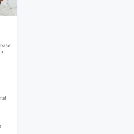
a base
la
tal
e