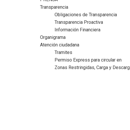
Transparencia
Obligaciones de Transparencia
Transparencia Proactiva
Información Financiera
Organigrama
Atención ciudadana
Tramites
Permiso Express para circular en
Zonas Restringidas, Carga y Descarg
Aviso de privacidad del R. Ayuntamiento d
Ciudad Madero
Inicio
>
Aviso de privacidad del R. Ayuntamiento de Ciudad
Madero