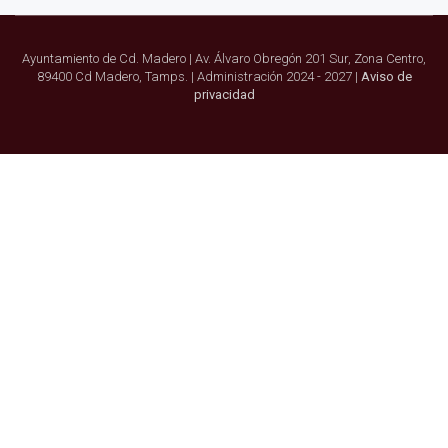
Ayuntamiento de Cd. Madero | Av. Álvaro Obregón 201 Sur, Zona Centro,
89400 Cd Madero, Tamps. | Administración 2024 - 2027 |
Aviso de
privacidad