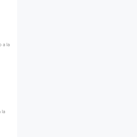
,
 a la
 la