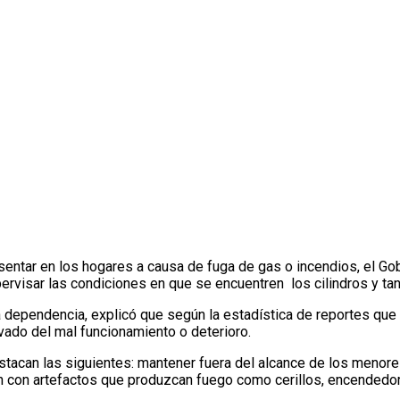
dero revisar cilindros de gas en las viviendas
sentar en los hogares a causa de fuga de gas o incendios, el Go
upervisar las condiciones en que se encuentren los cilindros y ta
la dependencia, explicó que según la estadística de reportes qu
vado del mal funcionamiento o deterioro.
tacan las siguientes: mantener fuera del alcance de los menores
ión con artefactos que produzcan fuego como cerillos, encendedo