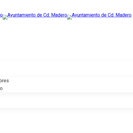
tores
do