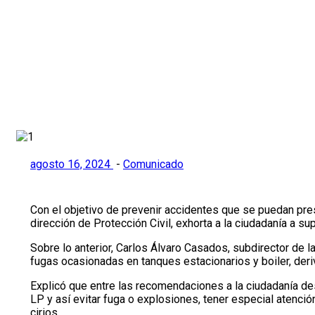
las viviendas
Inicio
>
Comunicado
>
Recomienda Protección Civil de Cd. Ma
agosto 16, 2024
-
Comunicado
Con el objetivo de prevenir accidentes que se puedan pre
dirección de Protección Civil, exhorta a la ciudadanía a s
Sobre lo anterior, Carlos Álvaro Casados, subdirector de 
fugas ocasionadas en tanques estacionarios y boiler, deri
Explicó que entre las recomendaciones a la ciudadanía des
LP y así evitar fuga o explosiones, tener especial atenc
cirios.