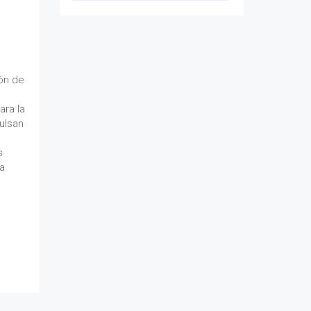
ión de
ara la
ulsan
s
a