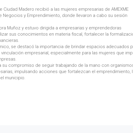
de Ciudad Madero recibió a las mujeres empresarias de AMEXME
de Negocios y Emprendimiento, donde llevaron a cabo su sesión
 Mora Muñoz y estuvo dirigida a empresarias y emprendedoras
lizar sus conocimientos en materia fiscal, fortalecer la formalizac
nancieras.
mico, se destacó la importancia de brindar espacios adecuados p
a vinculación empresarial, especialmente para las mujeres que imp
mpresas.
da su compromiso de seguir trabajando de la mano con organismo
arias, impulsando acciones que fortalezcan el emprendimiento, l
el municipio.