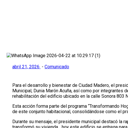
con programa “Transformando 
Inicio
>
Comunicado
>
Inaugura Gobierno de Ciudad Madero r
abril 21, 2026
-
Comunicado
Para el desarrollo y bienestar de Ciudad Madero, el pre
Municipal, Dunia Marón Acuña, así como por integrantes de
rehabilitación del edificio ubicado en la calle Sonora 803 
Esta acción forma parte del programa “Transformando Hog
de este conjunto habitacional, consolidándose como el pr
Durante su mensaje, el presidente municipal destacó la r
transformó su vivienda... hoy este edificio se entrega para