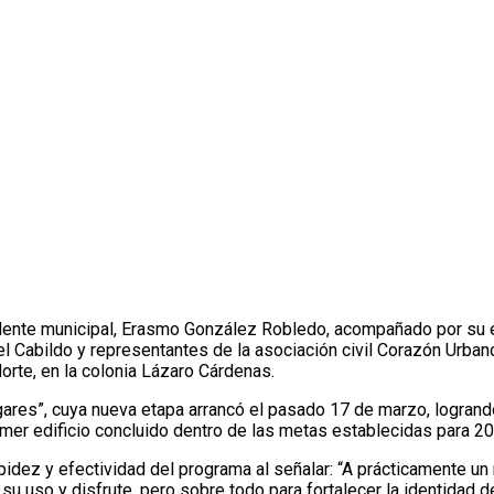
Hogares”
ehabilitación del edificio Sonora con programa “Transformando 
sidente municipal, Erasmo González Robledo, acompañado por su 
l Cabildo y representantes de la asociación civil Corazón Urban
Norte, en la colonia Lázaro Cárdenas.
ares”, cuya nueva etapa arrancó el pasado 17 de marzo, logrand
imer edificio concluido dentro de las metas establecidas para 20
apidez y efectividad del programa al señalar: “A prácticamente 
 su uso y disfrute, pero sobre todo para fortalecer la identidad 