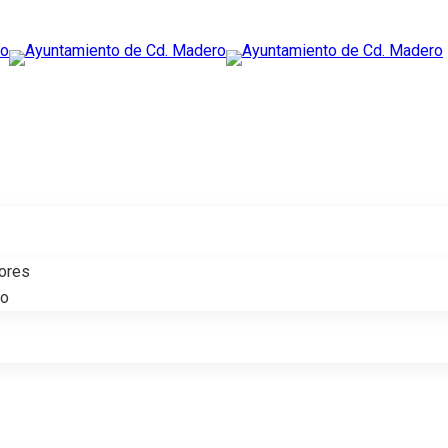
tores
do