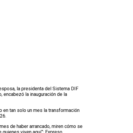
Hogares”
esposa, la presidenta del Sistema DIF
o, encabezó la inauguración de la
o en tan solo un mes la transformación
26.
un mes de haber arrancado, miren cómo se
de quienes viven aquí”; Expreso.