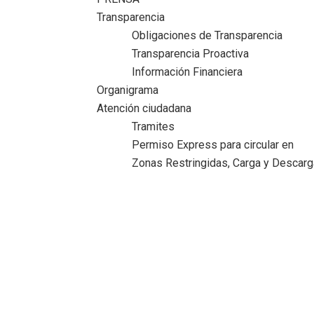
Transparencia
Obligaciones de Transparencia
Transparencia Proactiva
Información Financiera
Organigrama
Atención ciudadana
Tramites
Permiso Express para circular en
Zonas Restringidas, Carga y Descarg
Gobierno maderense impulsa el rescate de
espacios deportivos
Inicio
>
Comunicado
>
Gobierno maderense impulsa el
rescate de espacios deportivos