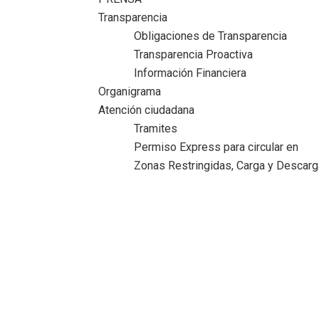
Transparencia
Obligaciones de Transparencia
Transparencia Proactiva
Información Financiera
Organigrama
Atención ciudadana
Tramites
Permiso Express para circular en
Zonas Restringidas, Carga y Descarg
Gobierno Maderense atiende necesidades
de colonias vulnerables
Inicio
>
Comunicado
>
Gobierno Maderense atiende
necesidades de colonias vulnerables