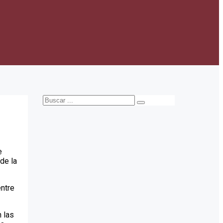
e
de la
ntre
n las