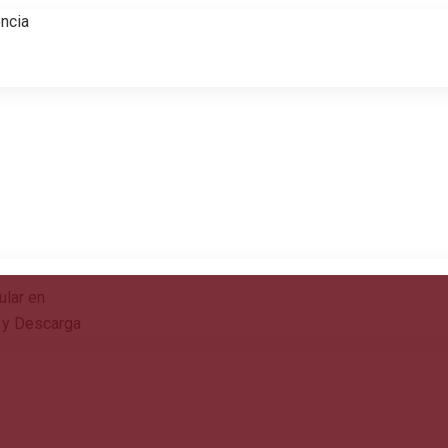
ncia
ular en
 y Descarga