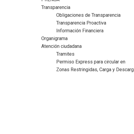
Transparencia
Obligaciones de Transparencia
Transparencia Proactiva
Información Financiera
Organigrama
Atención ciudadana
Tramites
Permiso Express para circular en
Zonas Restringidas, Carga y Descarg
Erasmo reconoce en niñas y niños grande
valores junto a sus familias
Inicio
>
Comunicado
>
Erasmo reconoce en niñas y niños
grandes valores junto a sus familias