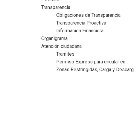
Transparencia
Obligaciones de Transparencia
Transparencia Proactiva
Información Financiera
Organigrama
Atención ciudadana
Tramites
Permiso Express para circular en
Zonas Restringidas, Carga y Descarg
Destaca logros Presidenta del DIF Madero
en su Segundo Informe de Actividades
Inicio
>
Comunicado
>
Destaca logros Presidenta del DIF
Madero en su Segundo Informe de Actividades