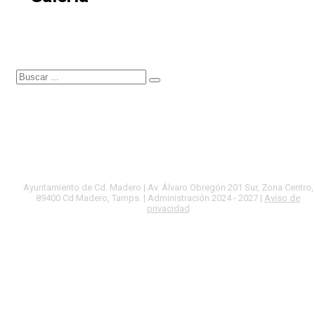
Ayuntamiento de Cd. Madero | Av. Álvaro Obregón 201 Sur, Zona Centro,
89400 Cd Madero, Tamps. | Administración 2024 - 2027 |
Aviso de
privacidad