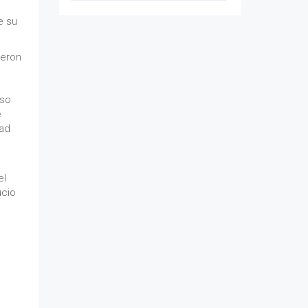
e su
.
ieron
lso
e
dad
el
ucio