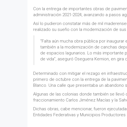
Con la entrega de importantes obras de paviment
administración 2021-2024, avanzando a pasos ag
Así lo pudieron constatar más de mil maderense
realizado su sueño con la modernización de sus 
“Falta aún mucha obra pública por inaugurar
también a la modernización de canchas deport
de espacios lagunarios. Lo más importante 
de vida”, aseguró Oseguera Kernion, en gira d
Determinado con mitigar el rezago en infraestruct
primero de octubre con la entrega de la paviment
Blanco. Una calle que presentaba un abandono su
Algunas de las colonias donde también se llevó o
fraccionamiento Carlos Jiménez Macías y la Sah
Dichas obras, cabe mencionar, fueron ejecutada
Entidades Federativas y Municipios Productores 