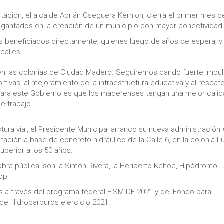
ación, el alcalde Adrián Oseguera Kernion, cierra el primer mes d
igantados en la creación de un municipio con mayor conectividad
s beneficiados directamente, quienes luego de años de espera, v
calles.
 en las colonias de Ciudad Madero. Seguiremos dando fuerte impu
ivas, al mejoramiento de la infraestructura educativa y al rescat
para este Gobierno es que los maderenses tengan una mejor cali
e trabajo.
ura vial, el Presidente Municipal arrancó su nueva administración 
ación a base de concreto hidráulico de la Calle 6, en la colonia L
perior a los 50 años.
bra pública, son la Simón Rivera, la Heriberto Kehoe, Hipódromo,
op.
s a través del programa federal FISM-DF 2021 y del Fondo para
de Hidrocarburos ejercicio 2021.