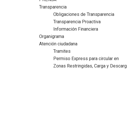
Transparencia
Obligaciones de Transparencia
Transparencia Proactiva
Información Financiera
Organigrama
Atención ciudadana
Tramites
Permiso Express para circular en
Zonas Restringidas, Carga y Descarg
Brinda Servicio Procuraduría para atenció
de menores en Playa Miramar
Inicio
>
Comunicado
>
Brinda Servicio Procuraduría para
atención de menores en Playa Miramar