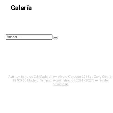
Galería
Ayuntamiento de Cd. Madero | Av. Álvaro Obregón 201 Sur, Zona Centro,
89400 Cd Madero, Tamps. | Administración 2024 - 2027 |
Aviso de
privacidad