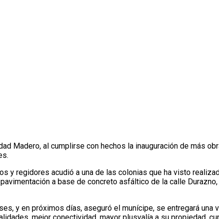
ero con más obras de pavimentación
udad Madero, al cumplirse con hechos la inauguración de más ob
es.
cos y regidores acudió a una de las colonias que ha visto realiza
vimentación a base de concreto asfáltico de la calle Durazno, as
s, y en próximos días, aseguró el munícipe, se entregará una v
lidades, mejor conectividad, mayor plusvalía a su propiedad, cu