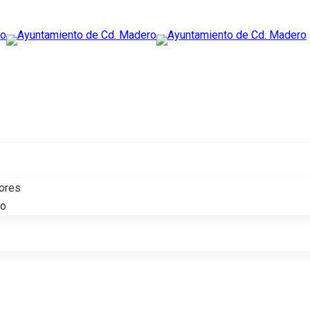
tores
do