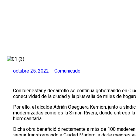
pavimentación
Inicio
>
Comunicado
>
Bienestar y desarrollo en Ciudad Mad
octubre 25, 2022
-
Comunicado
Con bienestar y desarrollo se continúa gobernando en Ci
conectividad de la ciudad y la plusvalía de miles de hogar
Por ello, el alcalde Adrián Oseguera Kernion, junto a síndi
modernizadas como es la Simón Rivera, donde entregó la pa
hidrosanitaria.
Dicha obra benefició directamente a más de 100 maderense
seguir transformando a Ciudad Madero, a darle mejores via