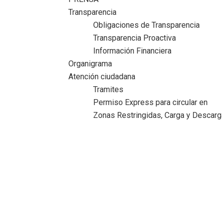
Transparencia
Obligaciones de Transparencia
Transparencia Proactiva
Información Financiera
Organigrama
Atención ciudadana
Tramites
Permiso Express para circular en
Zonas Restringidas, Carga y Descarg
Autoriza Cabildo de Ciudad Madero
convenio con el Estado para fortalecer el
cobro del impuesto predial
Inicio
>
Comunicado
>
Autoriza Cabildo de Ciudad Madero
convenio con el Estado para fortalecer el cobro del impuesto
predial