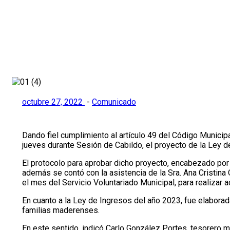
Inicio
>
Comunicado
>
Aprueban en Ciudad Madero Ley de I
octubre 27, 2022
-
Comunicado
Dando fiel cumplimiento al artículo 49 del Código Municip
jueves durante Sesión de Cabildo, el proyecto de la Ley d
El protocolo para aprobar dicho proyecto, encabezado por
además se contó con la asistencia de la Sra. Ana Cristi
el mes del Servicio Voluntariado Municipal, para realizar 
En cuanto a la Ley de Ingresos del año 2023, fue elaborad
familias maderenses.
En este sentido, indicó Carlo González Portes, tesorero m