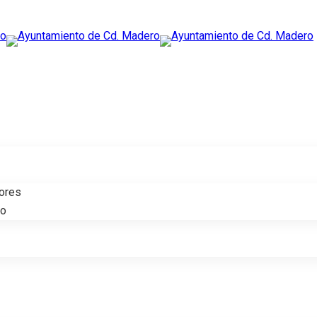
tores
do