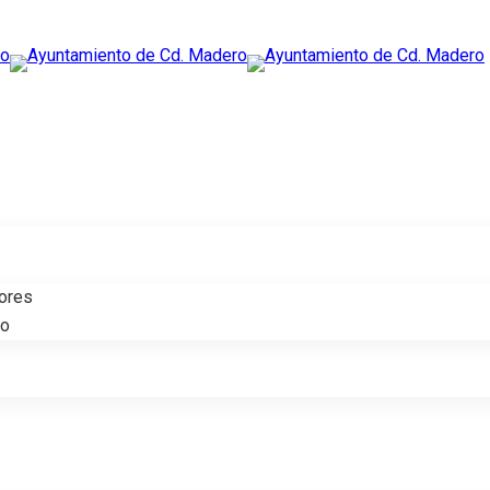
tores
do