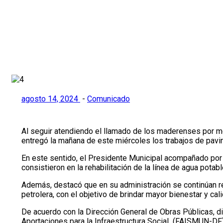
Inicio
>
Comunicado
>
Adrián Oseguera sigue cumpliendo con
agosto 14, 2024
-
Comunicado
Al seguir atendiendo el llamado de los maderenses por mej
entregó la mañana de este miércoles los trabajos de pavim
En este sentido, el Presidente Municipal acompañado por 
consistieron en la rehabilitación de la línea de agua pota
Además, destacó que en su administración se continúan r
petrolera, con el objetivo de brindar mayor bienestar y ca
De acuerdo con la Dirección General de Obras Públicas, d
Aportaciones para la Infraestructura Social (FAISMUN-DF)