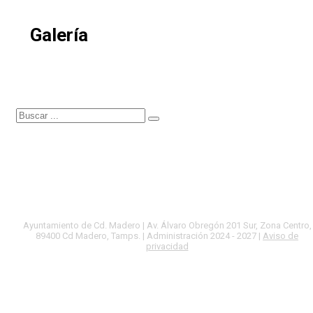
Galería
Ayuntamiento de Cd. Madero | Av. Álvaro Obregón 201 Sur, Zona Centro,
89400 Cd Madero, Tamps. | Administración 2024 - 2027 |
Aviso de
privacidad