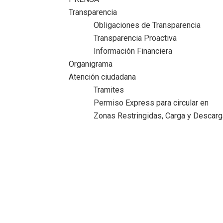
Transparencia
Obligaciones de Transparencia
Transparencia Proactiva
Información Financiera
Organigrama
Atención ciudadana
Tramites
Permiso Express para circular en
Zonas Restringidas, Carga y Descarg
Adrián Oseguera brinda calidad de vida a
los maderenses
Inicio
>
Comunicado
>
Adrián Oseguera brinda calidad de vid
a los maderenses