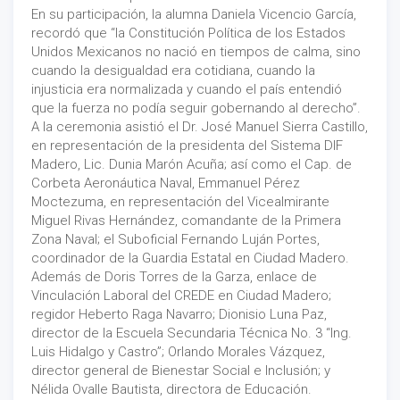
En su participación, la alumna Daniela Vicencio García,
recordó que “la Constitución Política de los Estados
Unidos Mexicanos no nació en tiempos de calma, sino
cuando la desigualdad era cotidiana, cuando la
injusticia era normalizada y cuando el país entendió
que la fuerza no podía seguir gobernando al derecho”.
A la ceremonia asistió el Dr. José Manuel Sierra Castillo,
en representación de la presidenta del Sistema DIF
Madero, Lic. Dunia Marón Acuña; así como el Cap. de
Corbeta Aeronáutica Naval, Emmanuel Pérez
Moctezuma, en representación del Vicealmirante
Miguel Rivas Hernández, comandante de la Primera
Zona Naval; el Suboficial Fernando Luján Portes,
coordinador de la Guardia Estatal en Ciudad Madero.
Además de Doris Torres de la Garza, enlace de
Vinculación Laboral del CREDE en Ciudad Madero;
regidor Heberto Raga Navarro; Dionisio Luna Paz,
director de la Escuela Secundaria Técnica No. 3 “Ing.
Luis Hidalgo y Castro”; Orlando Morales Vázquez,
director general de Bienestar Social e Inclusión; y
Nélida Ovalle Bautista, directora de Educación.