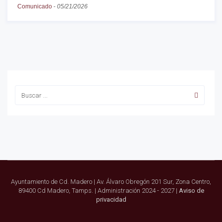
Comunicado
-
05/21/2026
Ayuntamiento de Cd. Madero | Av. Álvaro Obregón 201 Sur, Zona Centro,
89400 Cd Madero, Tamps. | Administración 2024 - 2027 |
Aviso de
privacidad