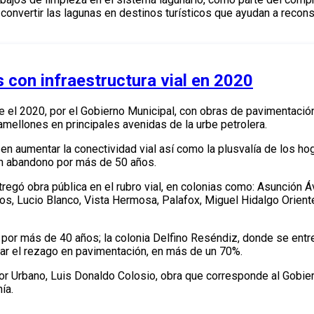
convertir las lagunas en destinos turísticos que ayudan a reconstr
 con infraestructura vial en 2020
 el 2020, por el Gobierno Municipal, con obras de pavimentación
mellones en principales avenidas de la urbe petrolera.
ón en aumentar la conectividad vial así como la plusvalía de los
en abandono por más de 50 años.
egó obra pública en el rubro vial, en colonias como: Asunción Áv
os, Lucio Blanco, Vista Hermosa, Palafox, Miguel Hidalgo Orien
 por más de 40 años; la colonia Delfino Reséndiz, donde se ent
gar el rezago en pavimentación, en más de un 70%.
r Urbano, Luis Donaldo Colosio, obra que corresponde al Gobier
ía.