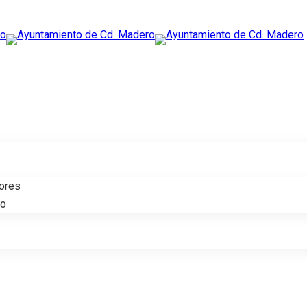
tores
do