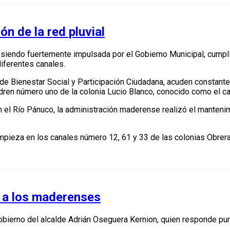
n de la red pluvial
úa siendo fuertemente impulsada por el Gobierno Municipal, cum
diferentes canales.
n de Bienestar Social y Participación Ciudadana, acuden constant
dren número uno de la colonia Lucio Blanco, conocido como el can
el Río Pánuco, la administración maderense realizó el mantenim
mpieza en los canales número 12, 61 y 33 de las colonias Obrer
 a los maderenses
obierno del alcalde Adrián Oseguera Kernion, quien responde pun