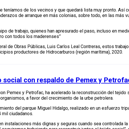
ue teníamos de los vecinos y que quedará lista muy pronto. Así 
derazos de arranque en más colonias, sobre todo, en las más v
uipo de trabajo, quienes han apresurado el paso, incluso en med
ro con todos los maderenses”
ral de Obras Públicas, Luis Carlos Leal Contreras, estos trabajo
cipios productores de Hidrocarburos (región marítima), 2020.
 social con respaldo de Pemex y Petrofa
n Pemex y Petrofac, ha acelerado la reconstrucción del tejido s
 organismos, a favor del crecimiento de la urbe petrolera.
miento del parque Miguel Hidalgo, realizado en un esfuerzo tripa
 mil ciudadanos.
en instalaciones más dignas y seguras cuando sea controlada l