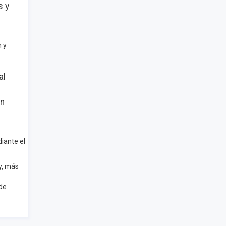
s y
n y
al
en
diante el
y, más
de