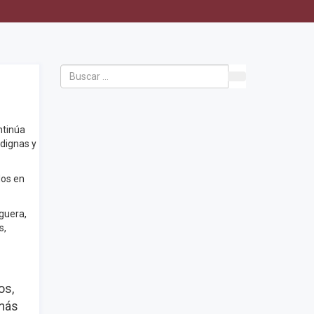
ntinúa
 dignas y
dos en
guera,
s,
os,
 más