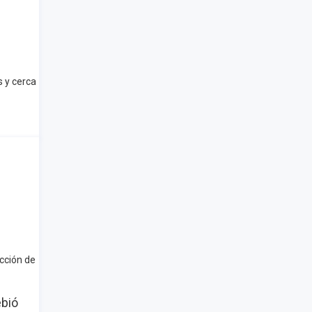
s y cerca
ección de
ebió