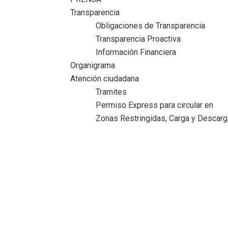
Transparencia
Obligaciones de Transparencia
Transparencia Proactiva
Información Financiera
Organigrama
Atención ciudadana
Tramites
Permiso Express para circular en
Zonas Restringidas, Carga y Descarg
Impulsa Ciudad Madero la protección de
marcas y el fortalecimiento empresarial.
Inicio
>
2026
>
mayo
>
29