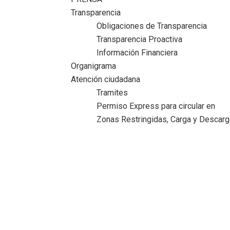
Transparencia
Obligaciones de Transparencia
Transparencia Proactiva
Información Financiera
Organigrama
Atención ciudadana
Tramites
Permiso Express para circular en
Zonas Restringidas, Carga y Descarg
Segundo Trimestre 2019
Inicio
>
Transparencia
>
Art. 81 | Ley de General de
Contabilidad Gubernamental
>
Información sobre ejercicio y
destino de gastos federales.
>
Segundo Trimestre 2019