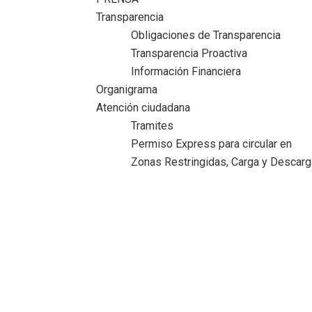
Transparencia
Obligaciones de Transparencia
Transparencia Proactiva
Información Financiera
Organigrama
Atención ciudadana
Tramites
Permiso Express para circular en
Zonas Restringidas, Carga y Descarg
Gobierno maderense impulsa acciones
para la reactivación económica
Inicio
>
Comunicado
>
Gobierno maderense impulsa accione
para la reactivación económica